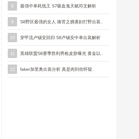
8
最强中单耗线王 S7吸血鬼天赋符文解析
9
S8野区最强的女人 痛苦之拥寡妇打野出装..
10
穿甲流卢锡安回归 S8卢锡安中单出装解析
11
英雄联盟S8赛季胜利男枪皮肤曝光 黄金以..
12
faker加里奥出装分析 真是肉到你怀疑..