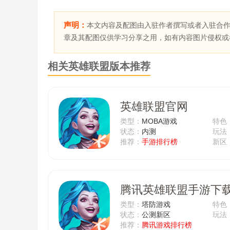
声明：
本文内容及配图由入驻作者撰写或者入驻合
章及其配图仅供学习分享之用，如有内容图片侵权或
相关英雄联盟版本推荐
英雄联盟官网
类型：
MOBA游戏
特色
状态：
内测
植
玩法
推荐：
手游排行榜
斗
新区
腾讯英雄联盟手游下
类型：
塔防游戏
特色
状态：
公测新区
手游
玩法
推荐：
腾讯游戏排行榜
斗