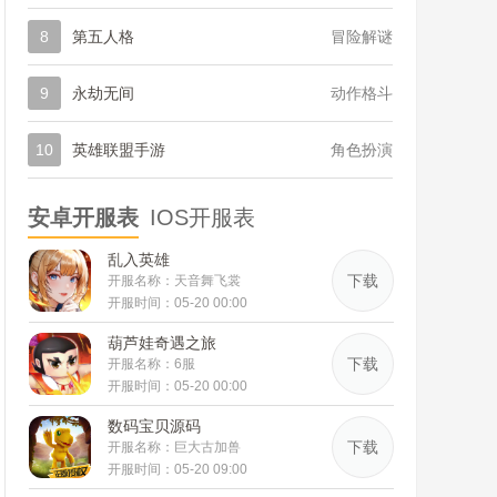
8
第五人格
冒险解谜
9
永劫无间
动作格斗
10
英雄联盟手游
角色扮演
安卓开服表
IOS开服表
乱入英雄
下载
开服名称：天音舞飞裳
开服时间：05-20 00:00
葫芦娃奇遇之旅
下载
开服名称：6服
开服时间：05-20 00:00
数码宝贝源码
下载
开服名称：巨大古加兽
开服时间：05-20 09:00
42