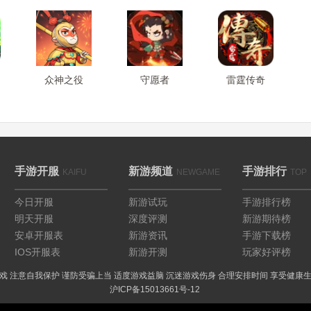
众神之役
守愿者
雷霆传奇
手游开服
新游频道
手游排行
KAIFU
NEWGAME
TOP
今日开服
新游试玩
手游排行榜
明天开服
深度评测
新游期待榜
安卓开服表
新游资讯
手游下载榜
IOS开服表
新游开测
玩家好评榜
戏 注意自我保护 谨防受骗上当 适度游戏益脑 沉迷游戏伤身 合理安排时间 享受健康
沪ICP备15013661号-12