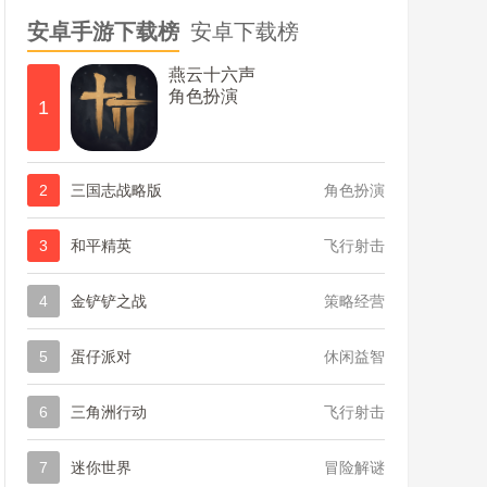
安卓手游下载榜
安卓下载榜
燕云十六声
角色扮演
1
2
三国志战略版
角色扮演
3
和平精英
飞行射击
4
金铲铲之战
策略经营
5
蛋仔派对
休闲益智
6
三角洲行动
飞行射击
7
迷你世界
冒险解谜