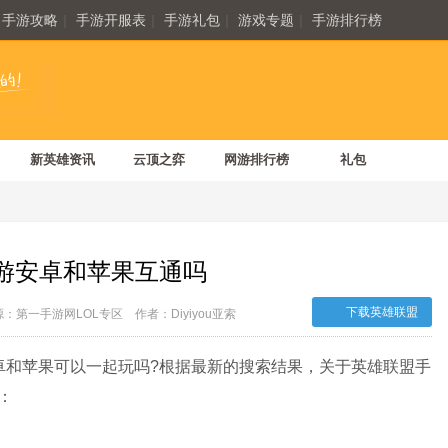
手游攻略
|
手游开服表
|
手游礼包
|
游戏专题
|
手游排行榜
新英雄资讯
云顶之弈
网游排行榜
礼包
游安卓和苹果互通吗
下载英雄联盟
源：第一手游网LOL专区
作者：Diyiyou亚索
卓和苹果可以一起玩吗?根据最新的搜索结果，关于英雄联盟手
：