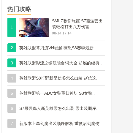
热门攻略
SMLZ教你玩霞 S7霞这套出
1
装轻松打出八万伤害
08-14 17:14
2
英雄联盟幕刃流VN崛起 薇恩S8赛季最新..
3
英雄联盟影流之镰凯隐台词大全 超燃的经典..
4
英雄联盟S8打野新星信爷怎么出装 赵信这..
5
英雄联盟第一ADC女警重归神坛 S8女警..
6
S7最强鸟人新英雄霞怎么出装 霞出装顺序..
7
新版本上单剑魔出装顺序解析 重做后剑魔伤..