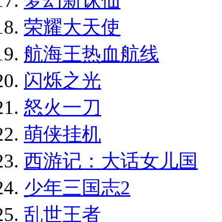
梦幻新诛仙
荣耀大天使
航海王热血航线
闪烁之光
怒火一刀
萌侠挂机
西游记：大话女儿国
少年三国志2
乱世王者