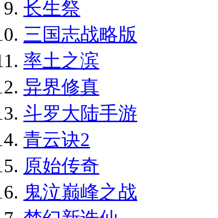
长生祭
三国志战略版
率土之滨
异界修真
斗罗大陆手游
青云诀2
原始传奇
鬼泣巅峰之战