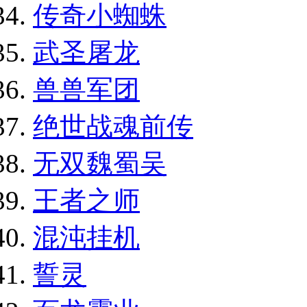
传奇小蜘蛛
武圣屠龙
兽兽军团
绝世战魂前传
无双魏蜀吴
王者之师
混沌挂机
誓灵