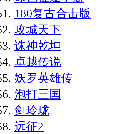
180复古合击版
攻城天下
诛神乾坤
卓越传说
妖罗英雄传
泡打三国
剑玲珑
远征2