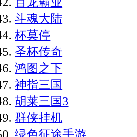
百龙霸业
斗魂大陆
杯莫停
圣杯传奇
鸿图之下
神指三国
胡莱三国3
群侠挂机
绿色征途手游