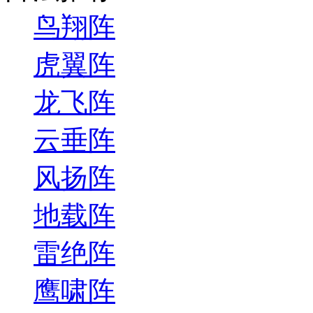
鸟翔阵
虎翼阵
龙飞阵
云垂阵
风扬阵
地载阵
雷绝阵
鹰啸阵