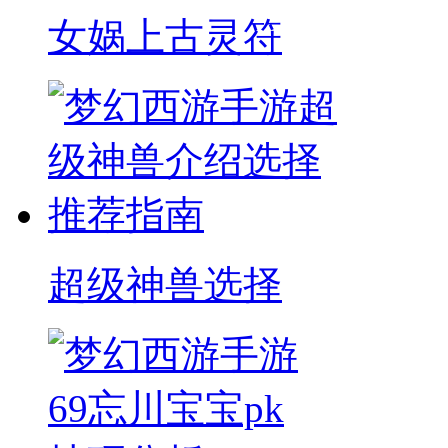
女娲上古灵符
超级神兽选择