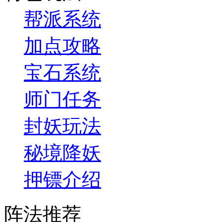
帮派系统
加点攻略
宝石系统
师门任务
封妖玩法
秘境降妖
押镖介绍
阵法推荐