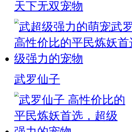
天下无双宠物
武罗仙子