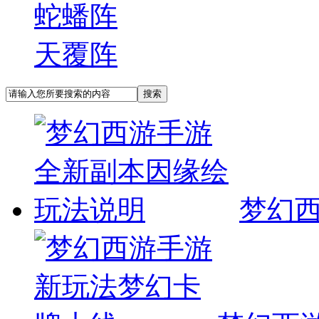
蛇蟠阵
天覆阵
梦幻