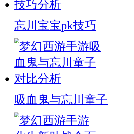
忘川宝宝pk技巧
吸血鬼与忘川童子