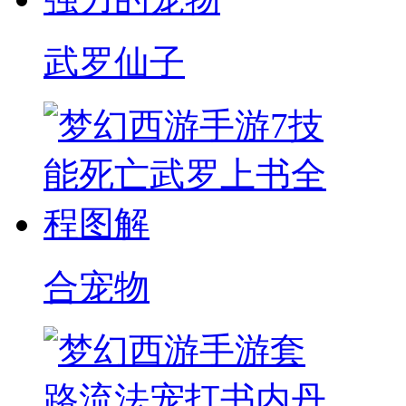
武罗仙子
合宠物