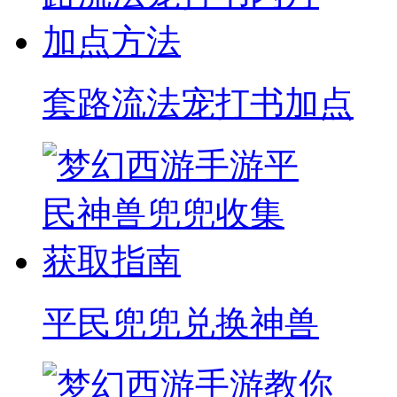
套路流法宠打书加点
平民兜兜兑换神兽