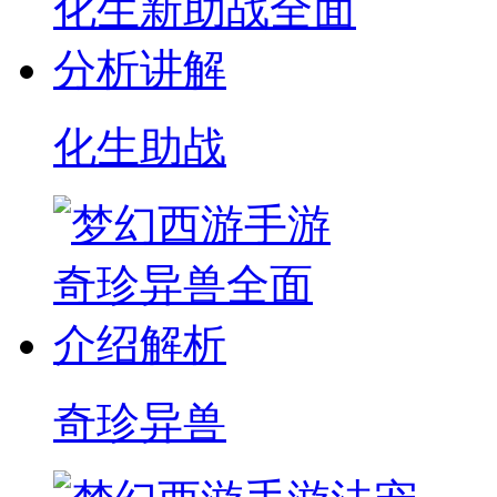
化生助战
奇珍异兽