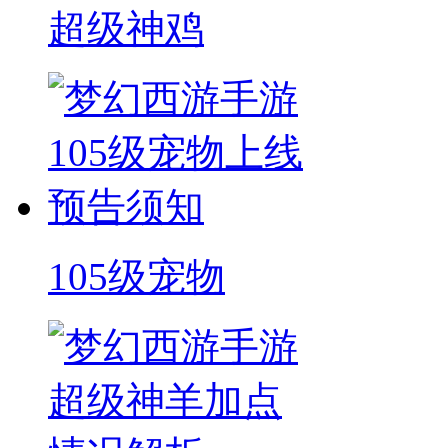
超级神鸡
105级宠物