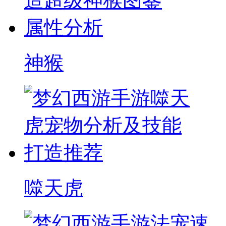
神猴
噬天虎