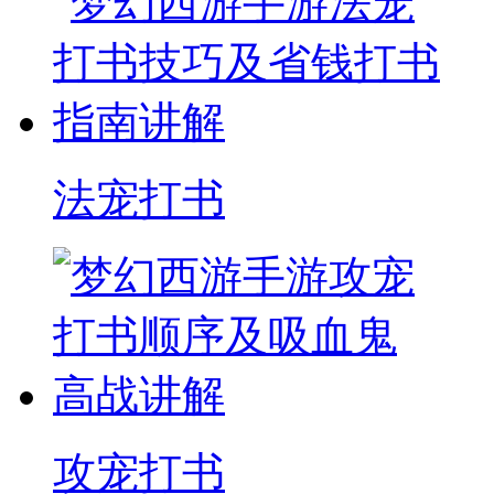
法宠打书
攻宠打书