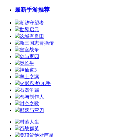
最新手游推荐
潮汐守望者
世界启元
这城有良田
新三国志曹操传
皇室战争
剑与家园
觅长生
神仙道3
率土之滨
火影忍者OL手
石器争霸
恋与制作人
时空之歌
部落与弯刀
村落人生
百战群英
美职篮绝对巨星