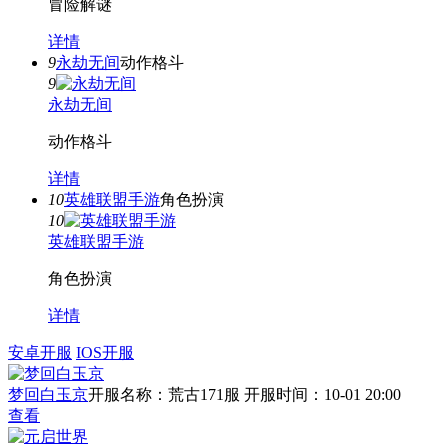
冒险解谜
详情
9
永劫无间
动作格斗
9
永劫无间
动作格斗
详情
10
英雄联盟手游
角色扮演
10
英雄联盟手游
角色扮演
详情
安卓开服
IOS开服
梦回白玉京
开服名称：荒古171服
开服时间：10-01 20:00
查看