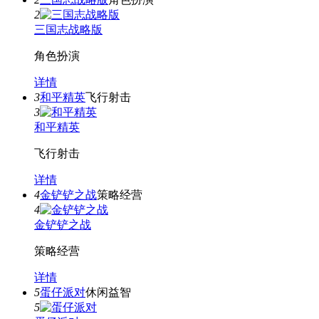
2
三国志战略版
角色扮演
详情
3
和平精英
飞行射击
3
和平精英
飞行射击
详情
4
金铲铲之战
策略经营
4
金铲铲之战
策略经营
详情
5
蛋仔派对
休闲益智
5