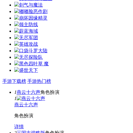
剑气与魔法
嘟嘟脸恶作剧
崩坏因缘精灵
领主防线
蔚蓝海域
无尽军团
英雄攻战
口袋斗罗大陆
无尽探险队
黑色四叶草 魔
盛世天下
手游下载榜
手游热门榜
1
燕云十六声
角色扮演
1
燕云十六声
角色扮演
详情
2
三国志战略版
角色扮演