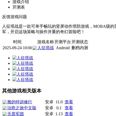
游戏介绍
开测表
反馈游戏问题
人征塔战是一款可单手畅玩的竖屏动作塔防游戏，MOBA级的
军，开启这场策略与操作并重的奇幻冒险吧！
时间
游戏名称
开测平台
开测状态
2025-09-24 10:00
人征塔战
Android
删档内测
其他游戏相关版本
雅的特训修行
安卓
11.0
查看
治愈之旅中文版
安卓
0.1
查看
无畏军团
安卓
1.13
查看