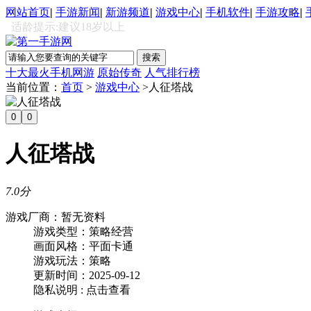
网站首页
|
手游新闻
|
新游频道
|
游戏中心
|
手机软件
|
手游攻略
|
适龄提示:建议18岁以上
十大最火手机网游
原始传奇
人气排行榜
当前位置：
首页
>
游戏中心
>人征塔战
0
0
人征塔战
7
.
0分
游戏厂商：
暂无资料
游戏类型：
策略经营
画面风格：
平面卡通
游戏玩法：
策略
更新时间：
2025-09-12
隐私说明 :
点击查看