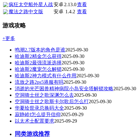
疯狂太空船外星人战
安卓
2.13.0
查看
魔法之路中文版
安卓
1.4.2
查看
游戏攻略
+更多
鸣潮2.7版本的角色是谁
2025-09-30
哈迪斯2精金怎么获得
2025-09-30
哈迪斯2最强流派选择
2025-09-30
哈迪斯2魔宠怎么解锁
2025-09-30
哈迪斯2神力模式有什么作用
2025-09-30
流放之路2ps5港服有吗
2025-09-30
消逝的光芒困兽精神病院小岛安全塔解锁攻略
2025-09-30
空洞骑士丝之歌深渊怎么去
2025-09-30
空洞骑士丝之歌斯卡尔歌后怎么打
2025-09-30
华夏绘世录总换码大全
2025-09-30
寂静岭f怎么提升信仰
2025-09-29
以太术士配置要求
2025-09-29
同类游戏推荐