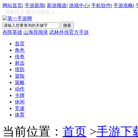
网站首页
|
手游新闻
|
新游频道
|
游戏中心
|
手机软件
|
手游攻略
|
适龄提示:建议18岁以上
布阵英雄
山海异闻录
武林外传官方手游
首页
角色
传奇
射击
塔防
冒险
策略
动作
卡牌
休闲
竞速
体育
当前位置：
首页
>
手游下